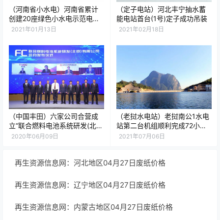
（河南省小水电）河南省累计
（定子电站）河北丰宁抽水蓄
创建20座绿色小水电示范电
能电站首台(1号)定子成功吊装
站，占比3.2%，排名第九
2021年01月13日
2021年02月18日
（中国丰田）六家公司合营成
（老挝水电站）老挝南公1水电
立“联合燃料电池系统研发(北
站第二台机组顺利完成72小时
京)有限公司”
试运行！
2020年06月09日
2021年07月06日
再生资源信息网：河北地区04月27日废纸价格
再生资源信息网：辽宁地区04月27日废纸价格
再生资源信息网：内蒙古地区04月27日废纸价格