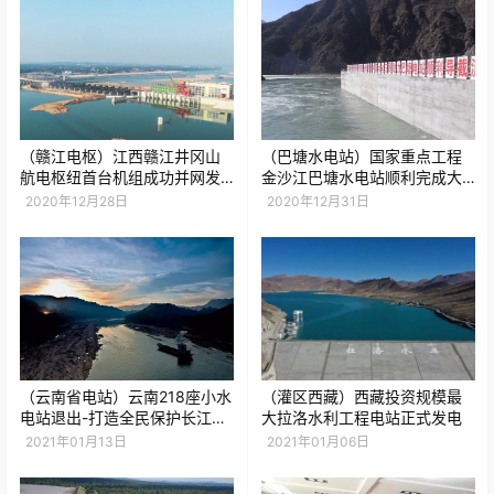
（赣江电枢）江西赣江井冈山
（巴塘水电站）国家重点工程
航电枢纽首台机组成功并网发
金沙江巴塘水电站顺利完成大
电
江截流
2020年12月28日
2020年12月31日
（云南省电站）云南218座小水
（灌区西藏）西藏投资规模最
电站退出-打造全民保护长江水
大拉洛水利工程电站正式发电
系的云南模式
2021年01月13日
2021年01月06日