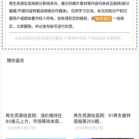
再生资源信息网部分新闻资讯、展示的图片素材等内容均来自互联网(部分
报媒/平媒内容转载自网络合作媒体)，仅供学习交流。本文的知识产权归
属用户或原始著作权人所有。如有侵犯您的版权，请
一经核
联系我们
实，立即删除。并对发布账号进行封禁。
本站仅提供信息存储空间服务,不拥有所有权,不承担相关法律责任。
猜你喜欢
再生资源信息网：油价维持在
再生资源信息网：91再生废锌
80美元上方，市场等待本周
周报第250期
OPEC+协议
（2018.08.0630-
2023年11月27日
2023年11月17日
2018.08.10）