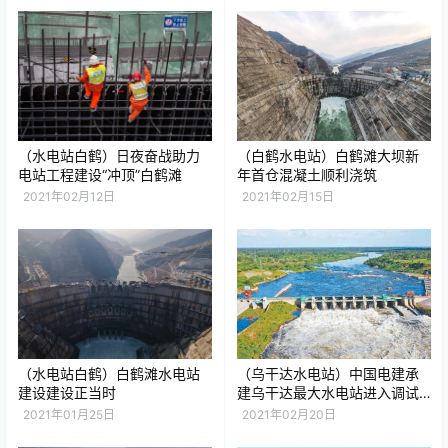
（水电站白鹤）日夜奋战助力
（白鹤水电站）白鹤滩大坝新
电站工程建设“冲顶”白鹤滩
年首仓混凝土顺利浇筑
2021年02月12日
2021年02月15日
（水电站白鹤）白鹤滩水电站
（乌干达水电站）中国电建承
建设建设正当时
建乌干达最大水电站进入调试
收尾阶段
2021年01月25日
2021年02月20日