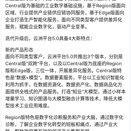
Central版为基础的工业数字基础设施，基于Region版面向
区域、行业提供产业链供应链协同服务，基于Edge版面向
企业打造生产智能化服务，面向不同类型客户提供差异化
服务，赋能企业数字化，驱动产业变革。
迭代升级后，云洲平台5.0具备4大新特点：
新的产品形态
面向不同类型客户，云洲平台5.0共推出3个版本，分别是
Central版"双跨"平台，以及以Central版为底座的Region
版和Edge版，三位一体，开展差异化服务。Central版特
色是"数据+模型"。数据要素服务，平台以工业知识智能化
利用为抓手，在数据资源化、数据资产化、数据商品化方
面提供全栈式的产品服务。打造"知业"大模型，通过小样本
增量学习、知识图谱与大模型融合计算等技术，降低大模
型技术工业应用难度。
Region版特色是数字化诊断服务和产业大脑，通过数字化
诊断，了解企业数字化转型的短板和痛点，通过产业大