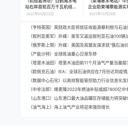
（机组葛洲坝）白鹤滩水电
（柬埔寨水电站）中
站右岸首批百万千瓦机组完
企业助柬埔寨能源实
成并网前站内试验
发展
2021年06月03日
2021年10月29日
（产能沙特）全球炼油重心日渐东移
（中非法郎）喀麦隆2022年燃油补贴或超7800亿中
（油气海上）海上油气产业将迎来强劲增长