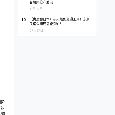
台机组投产发电
11月02日
10
（奥运会日本）从火炬到交通工具！东京
奥运会频现氢能身影！
07月27日
同阶
源效
资源