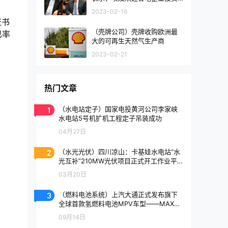
化石燃料和可再生能源
2023-02-16
证书
（壳牌公司）壳牌收购欧洲最
已率
大的可再生天然气生产商
2023-02-21
热门文章
1
（水电站定子）国家电投黄河公司李家峡
水电站5号机扩机工程定子吊装成功
04月27日
2
（水光光伏）四川凉山：卡基娃水电站“水
光互补”210MW光伏项目正式开工作业平
均海拔达4400米！
03月20日
3
（燃料电池系统）上汽大通正式发布旗下
全球首款氢燃料电池MPV车型——MAXUS
EUNIQ7
09月14日