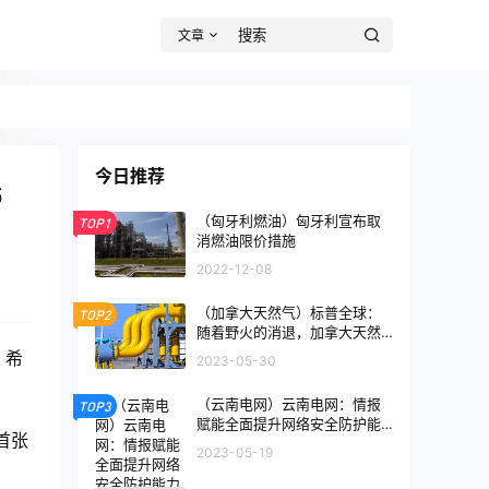
文章
今日推荐
6
（匈牙利燃油）匈牙利宣布取
TOP1
消燃油限价措施
2022-12-08
（加拿大天然气）标普全球：
TOP2
随着野火的消退，加拿大天然
气产量回升
，希
2023-05-30
（云南电网）云南电网：情报
TOP3
赋能全面提升网络安全防护能
首张
力
2023-05-19