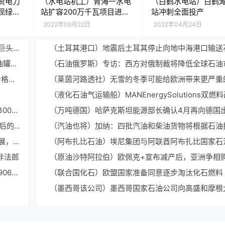
资电力
（水电站机工）青海一水电
（白鹤水电站）白鹤
现绿色
站扩容200万千瓦项目进入
站冲刺全面投产
重要节点
2022年09月22日
2022年04月24日
（亨特英国）英财政大臣将就征收能源暴利税与石油巨头会面
（土耳其港口）地震后土耳其停止向地中海港口输送
（叙利亚美军）外媒：美军又盗运叙利亚石油100辆油罐车通过非法过境点离叙
（俄罗斯上限）外媒：美国及其盟友谋求就“俄石油价格上限”达成一致
（塔里木油田）塔里木油田前11个月油气产量当量超3000万吨
（欧佩克石油）IEA：全球石油供应在7月份达到疫情后的最高水平
（数据中心石化）以高效智能管控助力行业信息化发展，ATEN石油石化行业解决方案来袭
非法郎
（山东港口）山东港口最大油品罐区存储能力将突破906万立方米
（联合国化石）欧盟国家准备同意逐步淘汰化石燃料