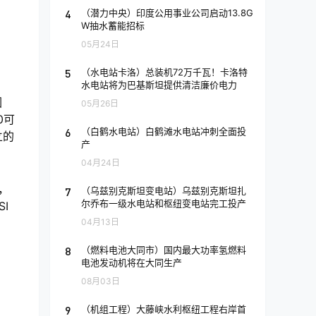
4
（潜力中央）印度公用事业公司启动13.8G
W抽水蓄能招标
05月24日
5
（水电站卡洛）总装机72万千瓦！卡洛特
水电站将为巴基斯坦提供清洁廉价电力
因
05月26日
0可
6
（白鹤水电站）白鹤滩水电站冲刺全面投
立的
产
04月24日
，
7
（乌兹别克斯坦变电站）乌兹别克斯坦扎
尔乔布一级水电站和枢纽变电站完工投产
I
04月13日
8
（燃料电池大同市）国内最大功率氢燃料
电池发动机将在大同生产
08月03日
9
（机组工程）大藤峡水利枢纽工程右岸首