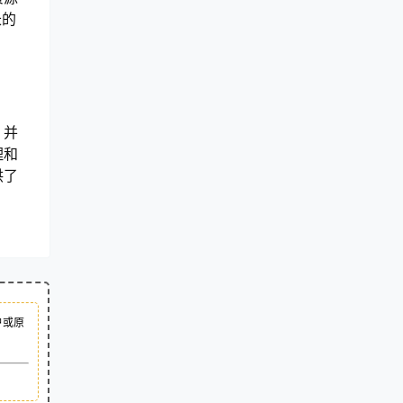
长的
，并
理和
供了
户或原