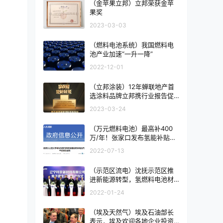
（金苹果立邦）立邦荣获金苹
果奖
2023-03-03
（燃料电池系统）我国燃料电
池产业加速“一升一降”
2022-12-01
（立邦涂装）12年蝉联地产首
选涂料品牌立邦携行业报告促
建筑涂装高品质发展
2023-03-24
（万元燃料电池）最高补400
万/年！张家口发布氢能补贴政
策！
2022-07-13
（示范区流电）沈抚示范区推
进新能源转型，氢燃料电池材
料基地投运
2022-01-24
（埃及天然气）埃及石油部长
表示，埃及欢迎各地企业投资