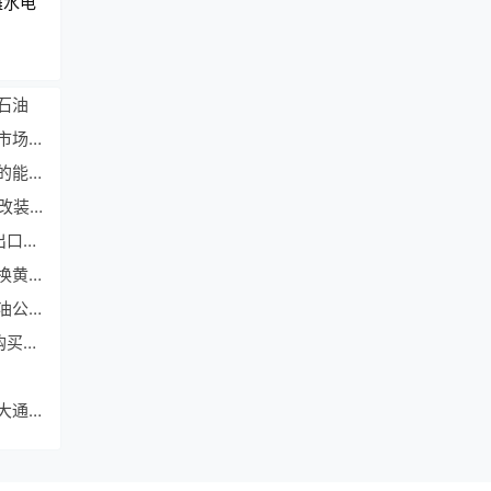
滩水电
石油
（石油俄罗斯）专访：西方对俄制裁将降低全球石油市场效率——访俄罗斯能源问题专家尤什科夫
（莱茵河路透社）无雪的冬季可能给欧洲带来更严重的能源危机
（液化石油气运输船）MANEnergySolutions双燃料改装业务再获突破，助力天津西南海运LPG运输船改装项目
（万吨德国）哈萨克斯坦能源部长确认4月再向德国出口石油2万吨
（汽油也将）加纳：四批汽油和柴油货物将根据石油换黄金计划运抵
（阿布扎比石油）埃尼集团与阿联酋阿布扎比国家石油公司签署战略协议
（原油沙特阿拉伯）欧佩克+宣布减产后，亚洲争相购买现货石油
（墨西哥该公司）墨西哥国家石油公司向高盛和摩根大通争取10亿美元融资