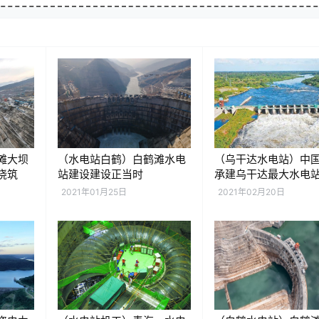
滩大坝
（水电站白鹤）白鹤滩水电
（乌干达水电站）中
浇筑
站建设建设正当时
承建乌干达最大水电
调试收尾阶段
2021年01月25日
2021年02月20日