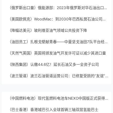
（俄罗斯出口量）俄能源部：2023年俄罗斯对华石油出口量将超1亿吨，同比增长15%
（美国欧佩克）WoodMac：到2030年巴西私营石油公司的石油产量将增加75%
（降幅达美元）玻利维亚油气领域公共投资下降
（油田员工）扎根戈壁献青春——中曼坚戈油田7队平台经理王中侨专访
（天然气英国）英国将颁发油气开发许可证以减少其进口量
（陕西集团）认缴44.6亿！延长石油又多一全资子公司
（波兰管道）波兰石油管道运营公司：已修复受损的“友谊”输油管道
（中国燃料电池）现代氢燃料电池车NEXO中国版正式获得新能源牌照
（巴士香港）香港城巴引入全球首辆三轴双层氢能巴士