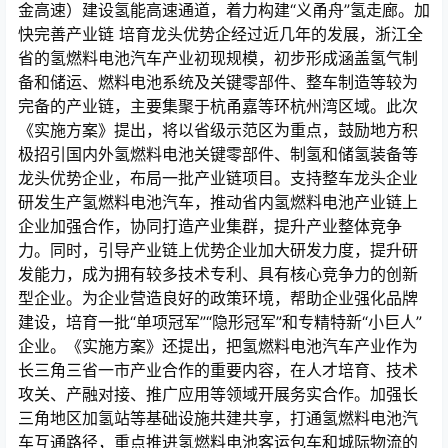
金高速）建设氢能高速通道，着力构建“义甬舟”氢走廊。加
快完善产业链 培育龙头优势企经过近几年的发展，浙江全
省的氢燃料电池汽车产业初现规模，初步形成涵盖氢气制
备和储运、燃料电池系统及关键零部件、整车制造等较为
完备的产业链，主要集聚于杭甬嘉等环杭州湾区域。此次
《实施方案》提出，将以省级示范区为重点，鼓励地方积
极招引国内外氢燃料电池关键零部件、制氢和储氢装备等
龙头优势企业，布局一批产业链项目。支持整车龙头企业
研发生产氢燃料电池汽车，推动省内氢燃料电池产业链上
企业加强合作，协同打造产业集群，提升产业整体竞争
力。同时，引导产业链上优势企业加大研发力度，提升研
发能力，成为拥有较多技术专利、具有核心竞争力的创新
型企业。为企业营造良好的政策环境，帮助企业强化品牌
建设，培育一批“单项冠军”“隐形冠军”和专精特新“小巨人”
企业。《实施方案》还提出，把氢燃料电池汽车产业作为
长三角三省一市产业合作的重要内容，在人才培育、技术
攻关、产融对接、推广应用等领域开展务实合作。加强长
三角地区加氢站等基础设施共建共享，打通氢燃料电池汽
车互通路径，重点推进氢燃料电池客运包车和城际物流的