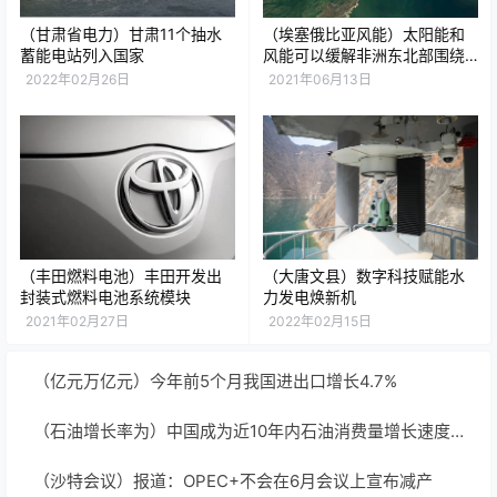
（甘肃省电力）甘肃11个抽水
（埃塞俄比亚风能）太阳能和
蓄能电站列入国家
风能可以缓解非洲东北部围绕
大埃塞俄比亚复兴大坝的冲突
2022年02月26日
2021年06月13日
（丰田燃料电池）丰田开发出
（大唐文县）数字科技赋能水
封装式燃料电池系统模块
力发电焕新机
2021年02月27日
2022年02月15日
（亿元万亿元）今年前5个月我国进出口增长4.7%
（石油增长率为）中国成为近10年内石油消费量增长速度最快的国家
（沙特会议）报道：OPEC+不会在6月会议上宣布减产