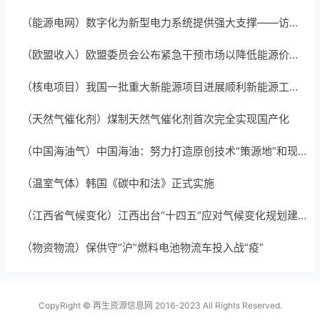
（能源电网）数字化为新型电力系统提供强大支撑——访施耐德电气高级副总裁、能源管理中压业务中国区负责人徐韶峰
（欧盟收入）欧盟委员会公布紧急干预市场以降低能源价格的措施
（核电项目）我国一批重大新能源项目进展顺利新能源工程稳步推进推动实现“双碳”目标
（天然气催化剂）煤制天然气催化剂首次完全实现国产化
（中国海油气）中国海油：努力打造原创技术“策源地”和现代产业链“链长”
（温室气体）韩国《碳中和法》正式实施
（江西省气候变化）江西出台“十四五”应对气候变化规划建立完善“1+N”政策体系，实施低碳试点示范
（物资物流）保供守“沪”燃料电池物流车投入战“疫”
CopyRight ©
再生资源信息网
2016-2023 All Rights Reserved.