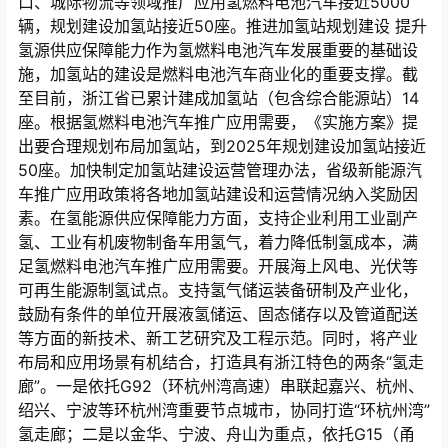
口、城际物流等领域推广应用氢燃料电池汽车接近5000
辆，规划建设加氢站接近50座。推进加氢站规划建设 提升
氢源供应保障能力作为氢燃料电池汽车发展重要的基础设
施，加氢站的建设是燃料电池汽车商业化的重要支撑。截
至目前，浙江省已累计建成加氢站（包含综合能源站）14
座。根据氢燃料电池汽车推广应用需要，《实施方案》提
出要合理规划布局加氢站，到2025年规划建设加氢站接近
50座。加快制定加氢站建设运营管理办法，省级新能源汽
车推广应用政策将各地加氢站建设和运营情况纳入奖励因
素。在氢能源供应保障能力方面，支持企业利用工业副产
氢、工业有机废物制备车用氢气，着力降低制氢成本，满
足氢燃料电池汽车推广应用需要。开展海上风电、光伏等
可再生能源制氢试点。支持氢气储运装备研制及产业化，
鼓励有条件的单位开展液氢储运、固态储存以及管道配送
等方面的新技术、新工艺研究及工程示范。同时，将产业
布局和应用场景有机结合，打造具有浙江特色的两条“氢走
廊”。一是依托G92（环杭州湾高速）串联起嘉兴、杭州、
绍兴、宁波等环杭州湾重要节点城市，协同打造“环杭州湾”
氢走廊；二是以金华、宁波、舟山为重点，依托G15（甬