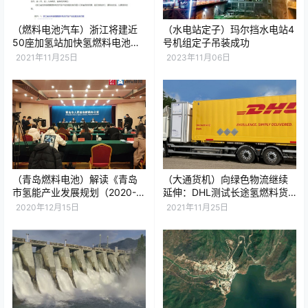
（燃料电池汽车）浙江将建近
（水电站定子）玛尔挡水电站4
50座加氢站加快氢燃料电池汽
号机组定子吊装成功
车产业培育
2021年11月25日
2023年11月06日
（青岛燃料电池）解读《青岛
（大通货机）向绿色物流继续
市氢能产业发展规划（2020-
延伸：DHL测试长途氢燃料货
2030）》,剑指打造“东方氢岛”!
运卡车
2020年12月15日
2021年11月25日