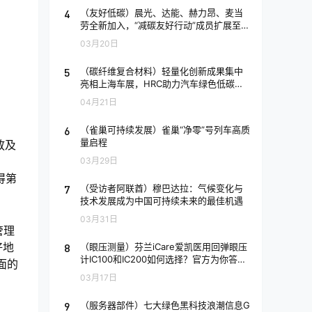
4
（友好低碳）晨光、达能、赫力昂、麦当
劳全新加入，“减碳友好行动”成员扩展至2
4家
03月20日
5
（碳纤维复合材料）轻量化创新成果集中
亮相上海车展，HRC助力汽车绿色低碳发
展
04月21日
6
（雀巢可持续发展）雀巢“净零”号列车高质
量启程
放及
03月29日
得第
7
（受访者阿联酋）穆巴达拉：气候变化与
技术发展成为中国可持续未来的最佳机遇
03月31日
管理
好地
8
（眼压测量）芬兰iCare爱凯医用回弹眼压
计IC100和IC200如何选择？官方为你答疑
面的
解惑!
03月17日
9
（服务器部件）七大绿色黑科技浪潮信息G