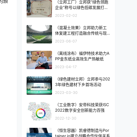
的颁
（立邦工厂）立邦获“绿色领跑
企业”称号以绿色低碳发展打响
新年“开门红”
2023-02-02
（混凝土效果）立邦助力新工
体复建工程打造融合传统与现
代的城市更新典范
2023-06-07
（离线涂布）福伊特技术助力A
PP金东纸业高效生产热敏纸
2023-04-17
（绿色建材立邦）立邦参与202
3年绿色建材下乡首场活动
2023-03-30
（工业数字）安帝科技荣获ISC
2022数字安全创新能力百强
2022-12-30
（恒生容器）凯睿德制造与Por
tainer.io建立战略合作伙伴关系