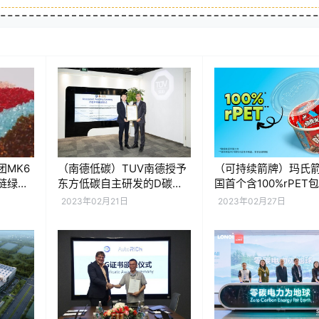
团MK6
（南德低碳）TUV南德授予
（可持续箭牌）玛氏
链绿色
东方低碳自主研发的D碳云
国首个含100%rPET
碳管理系统评估声明
品上市
2023年02月21日
2023年02月27日