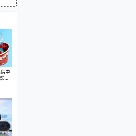
箭牌中
包装产