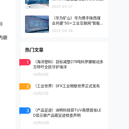
2023-03-27
（华为矿山）华为携手陕西煤
与
业共建“5G+工业互联网”智能矿
山解决方案
2023-04-28
内嵌
热门文章
1
（海洋塑料）目标减塑279吨科罗娜联动多
方呼吁全民守护海洋
06月09日
2
（工业世界）SFK工业物联世界正式发布
03月27日
3
（产品足迹）洲明科技获TUV南德首张LE
D显示屏产品碳足迹核查声明
05月04日