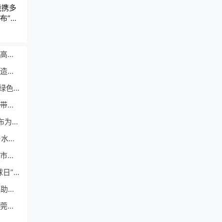
能携多
布“零
（离线涂布）福伊特技术助力APP金东纸业高效生产热敏纸
（混凝土效果）立邦助力新工体复建工程打造融合传统与现代的城市更新典范
（立邦工厂）立邦获“绿色领跑企业”称号以绿色低碳发展打响新年“开门红”
（德国过滤器）德国高仪波蓝超纯过滤系统带来全新饮水体验
（溶剂不干胶标签）艾优威™不干胶技术发布为多行业提供环保解决方案
（台达目标）台达再度荣获CDP气候变化与水安全管理双A领导级企业
（边缘智能）浪潮云洲入选《中国工业边缘市场分析》研究报告
（电力光伏）隆基绿能携多机构于“世界地球日”发布“零碳电力为地球”倡议
（无锡南德）关注水资源海外合规TÜV南德助无锡理奇开拓国际市场
（建筑东莞）TUV莱茵携手BRE为普洛斯东莞新沙物流园颁发净零碳建筑认证证书