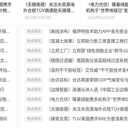
茵携手
（无锡南德）关注水资源海
（电力光伏）隆基绿
沙物流
外合规TÜV南德助无锡理奇
机构于“世界地球日”发
证证书
开拓国际市场
碳电力为地球”倡议
2023年10月12日
2023年04月25日
（太乐消费者）轻食绿色风潮来袭太太乐“环保轻食季”暨植树节活动圆满举办
热点资讯
（中国尼韦尔）霍尼韦尔发布氢氟烯烃前沿应用白皮书
热点资讯
（可回收中心）陶朗助力打造全国首个低值可回收物分拣中心
热点资讯
（太乐可持续发展）探索绿色公益新范式太太乐以可持续发展构筑美好生活
热点资讯
（可持续发展指数）Arçelik获得2022标普评估DHP最高分
热点资讯
（台达太阳能）2023台达杯国际太阳能建筑设计竞赛启动会举办
热点资讯
行
热点资讯
（信息安全物理）TUV南德专家解析“自适应物理安全与信息安全系统”应用场景
热点资讯
（调压阀压力）如何选择调压阀来满足您的流体系统需求
热点资讯
顾问
热点资讯