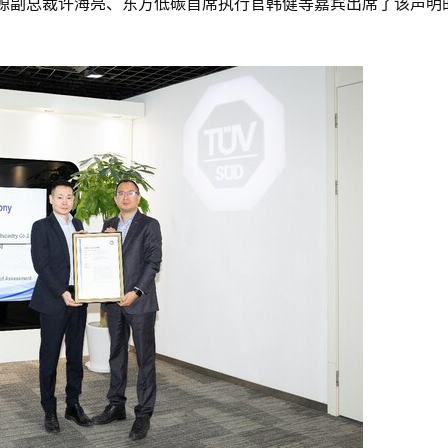
南德智慧能源副总裁许海亮、东方低碳首席执行官韩健等嘉宾出席了该声明