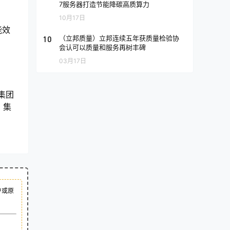
7服务器打造节能降碳高质算力
10月17日
能效
10
（立邦质量）立邦连续五年获质量检验协
会认可以质量和服务再树丰碑
03月17日
集团
。集
户或原