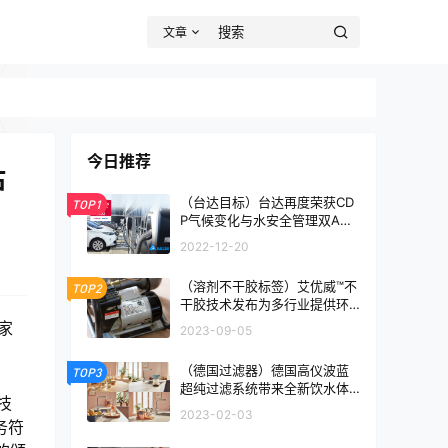
文章
今日推荐
估
（台达目标）台达再度荣获CD
TOP1
P气候变化与水安全管理双A领
导级企业
2022-12-20
（溶剂不干胶标签）艾优威™不
TOP2
干胶技术发布为多行业提供环
保解决方案
家
2023-09-05
（德国过滤器）德国高仪波蓝
TOP3
超纯过滤系统带来全新饮水体
技
验
2023-02-03
务符