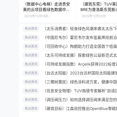
（数据中心电梯）走进贵安
（建筑东莞）TUV莱
美的云项目看绿色数据中心
BRE为普洛斯东莞新
是如何炼成的
园颁发净零碳建筑认
2023年10月18日
2022年12月23日
热点资讯
热点资讯
热点资讯
热点资讯
热点资讯
热点资讯
（三棵树惠民）绿色涂料进万家，健康中国
热点资讯
热点资讯
热点资讯
（建筑目标）江森自控推出OpenBlue零碳
热点资讯