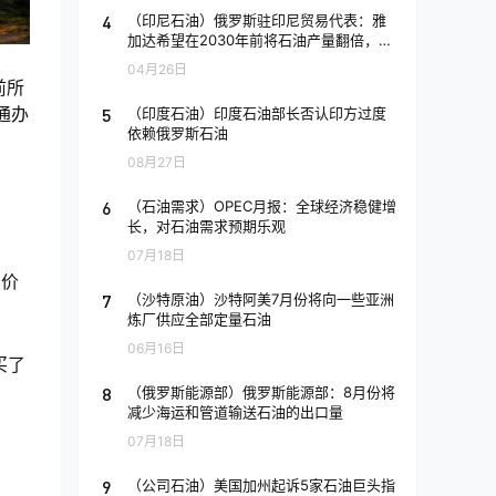
4
（印尼石油）俄罗斯驻印尼贸易代表：雅
加达希望在2030年前将石油产量翻倍，印
尼希望与俄罗斯合作
04月26日
前所
通办
5
（印度石油）印度石油部长否认印方过度
依赖俄罗斯石油
08月27日
6
（石油需求）OPEC月报：全球经济稳健增
长，对石油需求预期乐观
07月18日
的价
7
（沙特原油）沙特阿美7月份将向一些亚洲
炼厂供应全部定量石油
06月16日
买了
8
（俄罗斯能源部）俄罗斯能源部：8月份将
减少海运和管道输送石油的出口量
07月18日
。
9
（公司石油）美国加州起诉5家石油巨头指