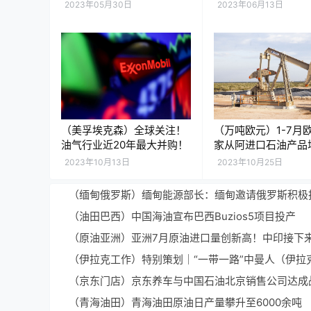
油和天然气
点，达坦能源打造非
2023年05月30日
2023年06月13日
源开发新高地
（美孚埃克森）全球关注！
（万吨欧元）1-7月
油气行业近20年最大并购！
家从阿进口石油产品
285倍
2023年10月13日
2023年10月25日
（油田巴西）中国海油宣布巴西Buzios5项目投产
（伊拉克工作）特别策划｜“一带一路”中曼人（伊拉
（青海油田）青海油田原油日产量攀升至6000余吨