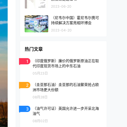
2023-06-20
（尼韦尔中国）霍尼韦尔携可
持续解决方案亮相环博会
2023-04-20
热门文章
1
（印度俄罗斯）廉价的俄罗斯原油正在取
代印度现货市场上的中东石油
05月23日
2
（圭亚那石油）圭亚那的石油繁荣抢占欧
洲市场更大份额
08月28日
3
（油气许可证）英国允许进一步开采北海
油气
08月02日