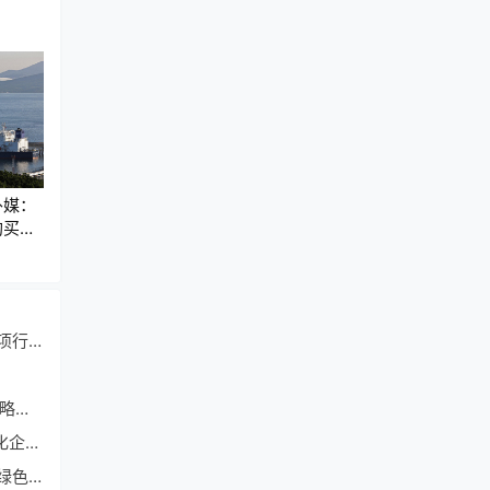
外媒：
购买俄
（脱碳燃料）海事和航运业可通过提高运营效率的四项行动节省500亿美元
（楼宇低碳）美的楼宇科技“GREENFORONE”双碳战略发布
（南沙立白）与“双碳战略”同频共振立白打造本土日化企业首个“碳中和”工厂
（数据中心浪潮）浪潮信息携手英特尔推进数据中心绿色可持续发展