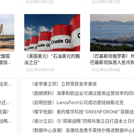
常规能
出口
2023年10月13日
2023年07月27日
欧盟国
（美国美元）“石油美元的黯
（巴基斯坦俄罗斯）
增加了
淡之日”
巴基斯坦拟用人民币
石油
2023年05月10日
2023年05月08日
（缅甸俄罗斯）缅甸能源部长：缅甸邀请俄罗斯积极投资开发天然气田
（金苹果立邦）立邦荣获金苹果奖
（原油亚洲）亚洲7月原油进口量创新高！中印接下来还会继续“爆买”吗？
（启明创投）LanzaTech公司成功登陆纳斯达克
克篇）
（京东门店）京东养车与中国石油北京销售公司达成战略合作打造双品牌北京标杆门店