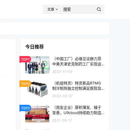
文章
今日推荐
（中国工厂）必维见证赫力昂
TOP1
中美天津史克制药工厂实现运
营碳中和
2023-11-09
（机组特灵）特灵新品RTMG
TOP2
制冷制热独立控制满足医院及
高端制造严要求
2023-06-27
（用友企业）厚积薄发、臻于
TOP3
至善，U9cloud持续助力制造
业高质量发展
2021-06-17