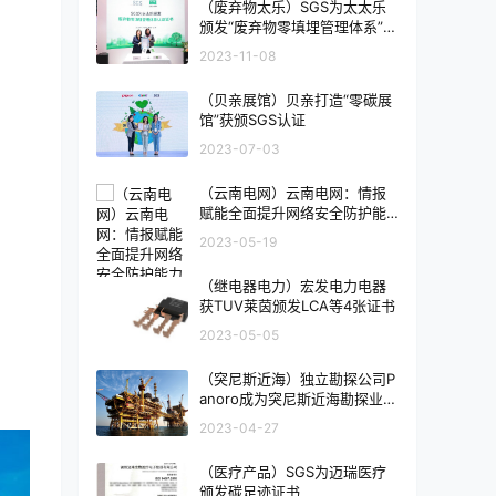
（废弃物太乐）SGS为太太乐
颁发“废弃物零填埋管理体系”认
证证书
2023-11-08
（贝亲展馆）贝亲打造“零碳展
馆”获颁SGS认证
2023-07-03
（云南电网）云南电网：情报
赋能全面提升网络安全防护能
力
2023-05-19
（继电器电力）宏发电力电器
获TUV莱茵颁发LCA等4张证书
2023-05-05
（突尼斯近海）独立勘探公司P
anoro成为突尼斯近海勘探业务
唯一所有者
2023-04-27
（医疗产品）SGS为迈瑞医疗
颁发碳足迹证书