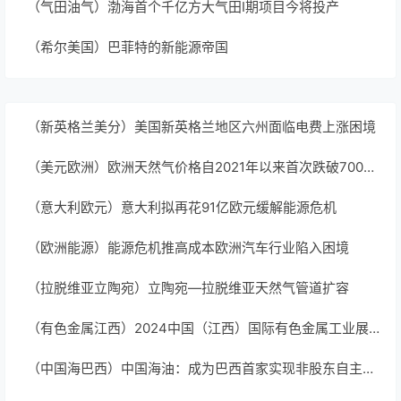
（气田油气）渤海首个千亿方大气田Ⅰ期项目今将投产
（希尔美国）巴菲特的新能源帝国
（新英格兰美分）美国新英格兰地区六州面临电费上涨困境
（美元欧洲）欧洲天然气价格自2021年以来首次跌破700美元/千立方米
（意大利欧元）意大利拟再花91亿欧元缓解能源危机
（欧洲能源）能源危机推高成本欧洲汽车行业陷入困境
（拉脱维亚立陶宛）立陶宛—拉脱维亚天然气管道扩容
（有色金属江西）2024中国（江西）国际有色金属工业展览会
（中国海巴西）中国海油：成为巴西首家实现非股东自主销售天然气的石油公司