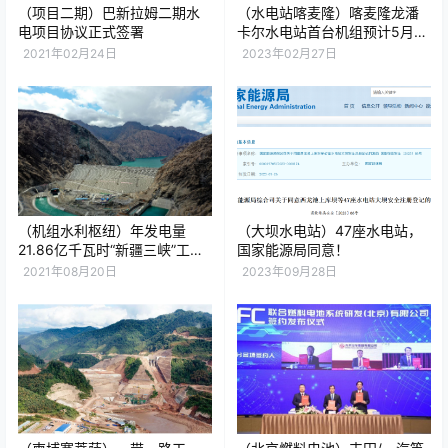
（项目二期）巴新拉姆二期水
（水电站喀麦隆）喀麦隆龙潘
电项目协议正式签署
卡尔水电站首台机组预计5月试
运行
2021年02月24日
2023年02月27日
（机组水利枢纽）年发电量
（大坝水电站）47座水电站，
21.86亿千瓦时“新疆三峡”工程
国家能源局同意！
6台机组全部并网发电
2021年08月20日
2023年09月28日