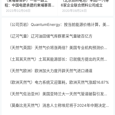
（柬埔寨菩萨）一带一路工
（北京燃料电池）丰田/一汽等
程：中国电建承建的柬埔寨菩
6家企业联合燃料公司成立
萨河水电站项目计划2026年底
2023年02月06日
2020年08月24日
竣工
（公司页岩）QuantumEnergy：按当前能源价格计算，美国页岩明年钻探活动将下降20%
（辽河气量）辽河油田储气库群累采气量破百亿方
（天然气英国）天然气价将涨两倍？美国专业机构预测价格超100欧元/兆瓦时！
（土耳其天然气）土耳其能源部长：已就俄方提出的天然气枢纽项目启动法律修订程序
（天然气欧洲）欧洲加大力度开辟天然气进口通道
（欧洲天然气）电力系统又迎噩耗，欧洲天然气涨超16.87%
（天然气佐治亚州）美国亚特兰大一天然气管道破裂引发火灾
（莫桑比克天然气）消息人士称埃尼将于2024年中期决定莫桑比克液化天然气投资