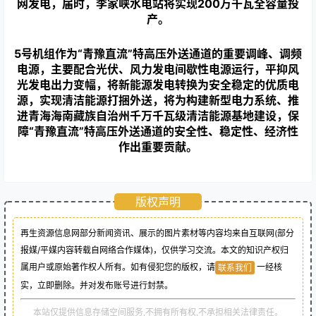
网发电，届时，李家峡水电站将实现200万千瓦全容量投
产。
5号机组作为“青豫直流”特高压外送通道的重要调峰、调频
电源，主要配合光伏、风力发电间歇性电源运行，平抑风
光发电出力变幅，将新能源发电转换为安全稳定的优质电
源，实现清洁能源打捆外送，将为构建新型电力系统、推
进青海海南藏族自治州千万千瓦级清洁能源基地建设，保
障“青豫直流”特高压外送通道的安全性、稳定性、经济性
作出重要贡献。
版权声明
再生资源信息网部分新闻资讯、展示的图片素材等内容均来自互联网(部分
报媒/平媒内容转载自网络合作媒体)，仅供学习交流。本文的知识产权归
属用户或原始著作权人所有。如有侵犯您的版权，请
一经核
联系我们
实，立即删除。并对发布账号进行封禁。
本站仅提供信息存储空间服务,不拥有所有权,不承担相关法律责任。