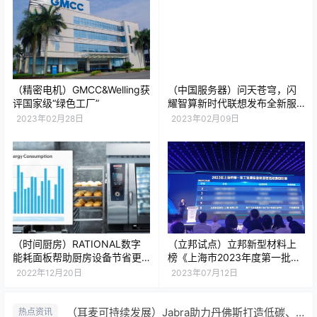
（精密电机）GMCC&Welling获
（中国服务器）问天苍穹，闪
评国家级“绿色工厂”
耀智算新时代联想发布全新服
务器品牌“联想问天”及首款新品
2023年02月28日
2023年02月09日
（时间厨房）RATIONAL数字
（立邦试点）立邦新型材料上
能耗面板帮助厨房设备节省更
榜《上海市2023年度第一批工
多能耗
业通信业碳管理试点名单》
2022年12月20日
2023年07月12日
（耳麦可持续发展）Jabra助力丹佛斯打造低碳、环保的“绿色”沟通方式
热点资讯