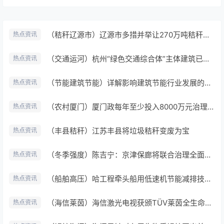
（秸秆辽源市）辽源市多措并举让270万吨秸秆变废为宝
热点资讯
（交通运河）杭州“绿色交通综合体”主体建筑已完成
热点资讯
（节能建筑节能）详解影响建筑节能行业发展的因素
热点资讯
（农村厦门）厦门政每年至少投入8000万元治理农村生活垃圾
热点资讯
（丰县秸秆）江苏丰县将垃圾秸秆变废为宝
热点资讯
（冬季强度）陈吉宁：京津保廊将联合治理全面禁烧散煤
热点资讯
（船舶高压）哈工程牵头船用低速机节能减排技术助推“国船国配”
热点资讯
（海信莱茵）海信激光电视获颁TÜV莱茵全生命周期碳足迹证书
热点资讯