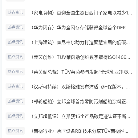
（家电食物）首迎全国生态日西门子家电以减少15%碳排放目标践行绿色承诺
热点资讯
（华为闪存）华为全闪存存储获得全球首个DEKRA德凯存储产品碳足迹和碳标签证书
热点资讯
（上海建筑）霍尼韦尔助力打造智慧宜居的低碳建筑示范项目
热点资讯
（莱茵创维）TÜV莱茵助创维数字取得ISO14064-1:2018碳核查认证证书
热点资讯
（莱茵副总裁）TÜV莱茵参与发起“全球乳业净零排放”倡议
热点资讯
（汉斯可持续）汉斯格雅发布沛适飞环保版本，打造环保淋浴新体验
热点资讯
（邮轮船舶）立邦全球首款零防污剂船舶涂料正式应用于豪华游轮
热点资讯
（立邦超低温）立邦获15个产品碳足迹认证不断刷新企业“绿色透明度”
热点资讯
（南德行业）承压设备RBI技术分享TÜV南德推动石化行业安全发展
热点资讯