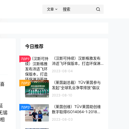
文章
今日推荐
（汉斯可持续）汉斯格雅发布
TOP1
沛适飞环保版本，打造环保淋
浴新体验
2023-08-04
（莱茵副总裁）TÜV莱茵参与
TOP2
家喜
发起“全球乳业净零排放”倡议
2023-08-10
延
（莱茵创维）TÜV莱茵助创维
TOP3
数字取得ISO14064-1:2018碳
无锡
核查认证证书
”相
2023-08-03