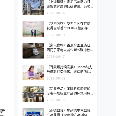
（上海建筑）霍尼韦尔助力打
造智慧宜居的低碳建筑示范项
目
2023-08-25
（华为闪存）华为全闪存存储
获得全球首个DEKRA德凯存储
产品碳足迹和碳标签证书
2023-08-01
（家电食物）首迎全国生态日
西门子家电以减少15%碳排放
目标践行绿色承诺
2023-08-17
（耳麦可持续发展）Jabra助力
丹佛斯打造低碳、环保的“绿色”
沟通方式
2023-08-09
（铝业产品）国际机构验证印
度韦丹塔铝业产品的环境可持
续性
2023-08-09
（南德母线）施耐德电气母线
碳运
产品获得TÜV南德产品碳足迹