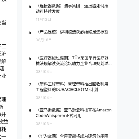
4
（连接器数据）浩亭集团：连接器如何推
动可持续发展
11月13日
业当
5
（产品足迹）伊利植选获必维碳足迹标签
08月16日
于工
经济
6
（医疗器械过渡期）TÜV莱茵举行医疗器
理解
械法规解读交流论坛助力企业合理规划过
涵
渡期
08月04日
业业
7
（塑料工程塑料）宝理塑料推出回收利用
工程塑料的DURACIRCLE(TM)计划
08月04日
管理
能
8
（亚马逊数据）亚马逊云科技宣布Amazon
源并
CodeWhisperer正式可用
效益
08月03日
消耗
立一
9
（华为空间）全屋智能将成为建筑节能降