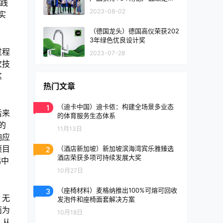
实践
核查声明
2023-08-02
实
（德国龙头）德国高仪荣获202
3年绿色优良设计奖
过程
2023-07-28
次技
这
热门文章
1
（迪卡中国）迪卡侬：构建全场景多业态
后来
的体育服务生态体系
的
11月13日
响应
项目
2
（酒店新加坡）新加坡滨海湾宾乐雅臻选
酒店荣获多项可持续发展大奖
锡中
10月27日
3
（座椅材料）麦格纳推出100%可熔可回收
，无
发泡件和座椅面套解决方案
面为
10月18日
，从