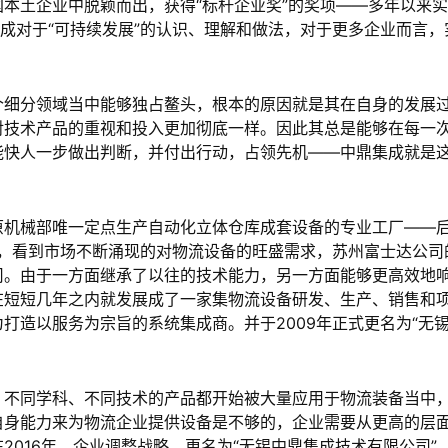
本土企业中脱颖而出，获得“标杆企业奖”的奖项——多年以来
集成对于“可持续发展”的认识、理解和做法，对于更多企业而言，
个细分领域当中能够独占鳌头，根本的原因就是其在自身的发展
对技术产品的重视和投入更加彻底一样。因此其总是能够在每一
能快人一步做出判断，并付出行动，占领先机——中鼎集成就是
原机械部唯一定点生产自动化立体仓库成套设备的专业工厂——
年，看到市场不断涌现的对物流设备的旺盛需求，苏州富士达公司
司。由于一方面继承了以往的技术能力，另一方面能够更高效地
在短短几年之内就发展成了一家集物流设备研发、生产、销售和
打造以服务为宗旨的系统集成商。并于2009年正式更名为“无
，不同学科、不同技术的产品都开始被大量应用于物流装备当中
自身能力来为物流企业提供设备是不够的，企业需要从更高的层
016年，企业调整战略，更名为“无锡中鼎集成技术有限公司”