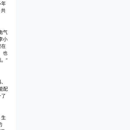
多年
，共
电气
李小
现在
，也
。”
器、
能配
升了
、生
的