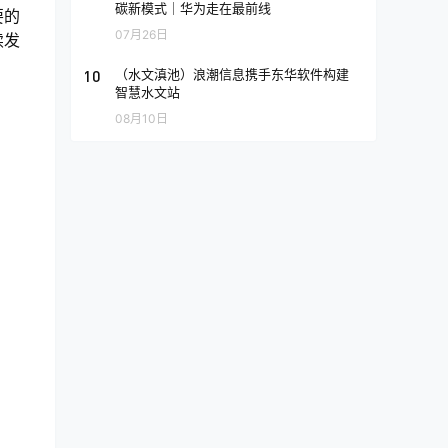
碳新模式｜华为走在最前线
要的
07月26日
续发
10
（水文滇池）浪潮信息携手东华软件构建
智慧水文站
08月10日