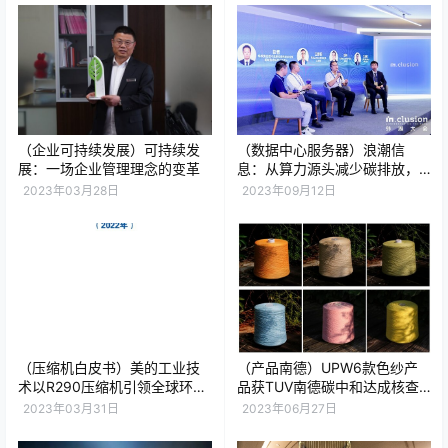
（企业可持续发展）可持续发
（数据中心服务器）浪潮信
展：一场企业管理理念的变革
息：从算力源头减少碳排放，
绿色化实践与度量体系缺一不
2023年03月28日
2023年09月12日
可
（压缩机白皮书）美的工业技
（产品南德）UPW6款色纱产
术以R290压缩机引领全球环保
品获TUV南德碳中和达成核查
冷媒替代进程
声明
2023年03月31日
2023年06月27日