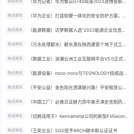
（华为记者）华为擎云G740现身2023进博会新闻中心，助力众多记者高效报道
热点资讯
（华为企业）打造软硬一体化的安全防护方案，华为擎云G540商用笔记本为企业发展保驾护航
热点资讯
（能源数据）达梦数据入选“2023能源企业信息化创新成果与实践案例”
热点资讯
（污水处理碧水）碧水源在陕西建首个地下式工业污水处理厂
热点资讯
（数据工业）浪潮云洲工业互联网平台V5.0正式发布加速推进新型工业化
热点资讯
（能源设备）noco-noco与TESNOLOGY结成战略联盟
热点资讯
（平安公益）金色阳光洒满振兴路！平安租赁公益项目走进贵州毕节
热点资讯
（中国工厂）必维见证赫力昂中美天津史克制药工厂实现运营碳中和
热点资讯
（切屑适用于）Kennametal公司的新型FVGeometry采用了创新性断屑槽设计方案
热点资讯
（王安企业）SGS授予ARCH碳中和认证证书
热点资讯