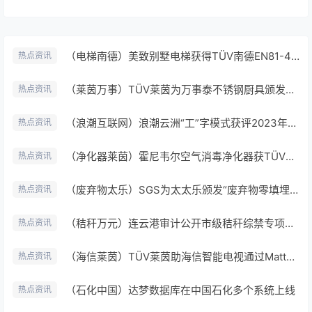
（电梯南德）美致别墅电梯获得TÜV南德EN81-41产品CE认证证书
热点资讯
（莱茵万事）TÜV莱茵为万事泰不锈钢厨具颁发绿色产品认证
热点资讯
（浪潮互联网）浪潮云洲“工”字模式获评2023年拉姆·查兰管理实践奖-杰出奖
热点资讯
（净化器莱茵）霍尼韦尔空气消毒净化器获TÜV莱茵“过敏关怀”China-mark认证证书
热点资讯
（废弃物太乐）SGS为太太乐颁发“废弃物零填埋管理体系”认证证书
热点资讯
（秸秆万元）连云港审计公开市级秸秆综禁专项资金专项审计调查结果
热点资讯
（海信莱茵）TÜV莱茵助海信智能电视通过Matter1.0测试并获认证
热点资讯
（石化中国）达梦数据库在中国石化多个系统上线
热点资讯