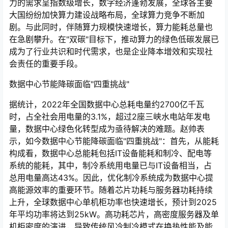
力的需求呈指数级增长，数字经济蓬勃发展，全球各主要
大国纷纷加快算力建设战略布局，全球算力竞争不断加
剧。与此同时，伴随算力规模快速增长，算力能耗总量也
在急剧攀升。在"双碳"目标下，推动算力的绿色低碳发展已
成为了行业共识和时代需求，也是企业降本增效和实现社
会责任的重要手段。
数据中心节能降碳面临"四重挑战"
据统计，2022年全国数据中心总耗电量约2700亿千瓦
时，占全社会用电量的3.1%，超过2座三峡水电站年发电
量，数据中心绿色化转型成为亟待解决的难题。赵帅表
示，如今数据中心节能降碳面临"四重挑战"：首先，从能耗
构成看，数据中心总能耗包括IT设备能耗和制冷、配电等
系统的能耗，其中，制冷系统用电量已与IT设备相当，占
总用电量高达43%。因此，优化制冷系统成为数据中心提
高能源效率的重要环节。随着芯片功耗与服务器功耗持续
上升，全球数据中心单机柜功率也快速增长，预计到2025
年平均功率将达到25kW。高功耗芯片，高密度服务器及单
机柜密度的演进，导致传统风冷制冷模式在换热性能及能