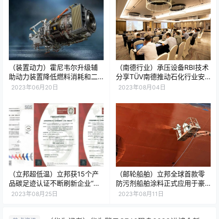
（装置动力）霍尼韦尔升级辅
（南德行业）承压设备RBI技术
助动力装置降低燃料消耗和二
分享TÜV南德推动石化行业安
氧化碳排放
全发展
2023年06月20日
2023年08月04日
（立邦超低温）立邦获15个产
（邮轮船舶）立邦全球首款零
品碳足迹认证不断刷新企业“绿
防污剂船舶涂料正式应用于豪
色透明度”
华游轮
2023年08月25日
2023年08月11日