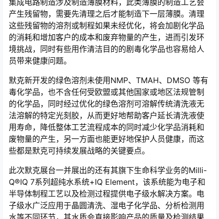
集成电路制造涉及制造薄膜材料，此类薄膜的制造工艺会
产生残留物，需要先清理之后才能制造下一层薄膜。清理
这些残留物的溶剂或制程如果未经优化，将会加剧化学品
的消耗和增加客户的成本和废弃物量的产生，进而引发环
境挑战，同时有些用作清洁目的的剧毒化学品也容易给人
员带来健康问题。
默克新开发的绿色溶剂未使用NMP、TMAH、DMSO 等有
毒化学品，也不含任何受欧盟或其他国家或地区法规管制
的化学品，同时经过优化的绿色溶剂可溶解传统清洗液无
法溶解的特定光刻胶，从而更好地帮助客户延长清洗液使
用寿命，降低整体工艺流程成本的同时减少化学品消耗和
废物量的产生，另一方面也能更好地保护人员健康，而这
些都是默克可持续发展战略的关键要点。
此次默克展台一并展出的还有其旗下生命科学业务的Milli-
Q®IQ 7系列超纯水系统+IQ Element，该系统能为电子和
半导体制程工艺以及检测过程提供电子级水解决方案。电
子级水广泛应用于晶圆清洗、湿电子化学品、分析检测用
水等不同环节，其水质会直接影响产品的质量及检测结果