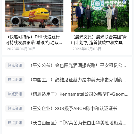
（快递可持续）DHL快递践行
（晨光文具）晨光联合美团“青
可持续发展承诺“减碳”行动取得
山计划”打造首款碳中和文具
积极成效
2023年06月06日
2023年02月03日
（平安公益）金色阳光洒满振兴路！平安租赁公益项目走进贵州毕节
热点资讯
（中国工厂）必维见证赫力昂中美天津史克制药工厂实现运营碳中和
热点资讯
（切屑适用于）Kennametal公司的新型FVGeometry采用了创新性断屑槽设计方案
热点资讯
（王安企业）SGS授予ARCH碳中和认证证书
热点资讯
（长白山园区）TÜV莱茵为长白山华美胜地颁发净零碳园区认证证书
热点资讯