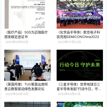
（医疗产品）SGS为迈瑞医疗
（化学品半导体）默克电子科
颁发碳足迹证书
技亮相SEMICONChina2023
2023年06月20日
2023年07月03日
（莱茵阿里）TUV莱茵出席阿
（三星半导体）世界地球日三
里云数智驱动绿色发展论坛
星半导体发起“行动今日，守护
未来”的系列活动
2023年04月13日
2023年04月21日