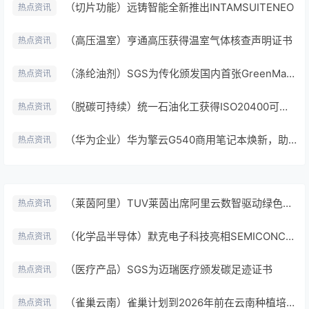
（切片功能）远铸智能全新推出INTAMSUITENEO
热点资讯
（高压温室）亨通高压获得温室气体核查声明证书
热点资讯
（涤纶油剂）SGS为传化颁发国内首张GreenMark生物基认证证书
热点资讯
（脱碳可持续）统一石油化工获得ISO20400可持续采购和ISO14046水足迹核查声明
热点资讯
（华为企业）华为擎云G540商用笔记本焕新，助力企业办公更加高效、安全
热点资讯
（莱茵阿里）TUV莱茵出席阿里云数智驱动绿色发展论坛
热点资讯
（化学品半导体）默克电子科技亮相SEMICONChina2023
热点资讯
（医疗产品）SGS为迈瑞医疗颁发碳足迹证书
热点资讯
（雀巢云南）雀巢计划到2026年前在云南种植培育130万棵树助力实现净零目标
热点资讯