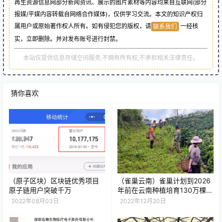
再生资源信息网部分新闻资讯、展示的图片素材等内容均来自互联网(部分
报媒/平媒内容转载自网络合作媒体)，仅供学习交流。本文的知识产权归
属用户或原始著作权人所有。如有侵犯您的版权，请
一经核
联系我们
实，立即删除。并对发布账号进行封禁。
本站仅提供信息存储空间服务,不拥有所有权,不承担相关法律责任。
猜你喜欢
（原子区块）区块链优秀项目
（雀巢云南）雀巢计划到2026
原子链用户突破千万
年前在云南种植培育130万棵树
助力实现净零目标
2022年08月03日
2022年12月20日